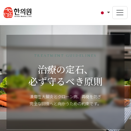
TREATMENT GUIDELINES
治療の定石、
必ず守るべき原則
潰瘍性大腸炎とクローン病、再発を防ぎ
完全な回復へと向かうための約束です。